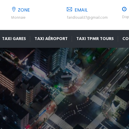
ZONE
EMAIL
Disp
Monnaie
faridlouali37@gmail.com
TAXI GARES
TAXI AÉROPORT
TAXI TPMR TOURS
CO