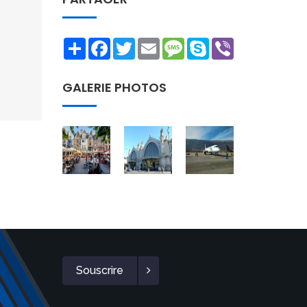
Share
Facebook
Twitter
Email
Message
Skype
Viber
GALERIE PHOTOS
Souscrire