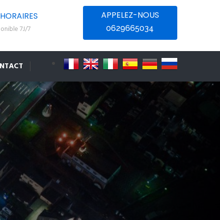
APPELEZ-NOUS
HORAIRES
0629665034
onible 7J/7
NTACT