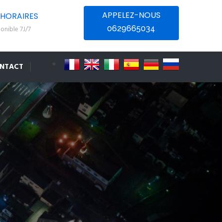
APPELEZ-NOUS
HORAIRES
0629665034
onible 7J/7
NTACT