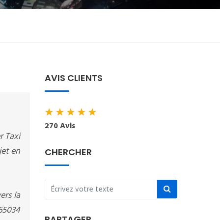
AVIS CLIENTS
★
★
★
★
★
270 Avis
r Taxi
jet en
CHERCHER
ers la
665034
PARTAGER