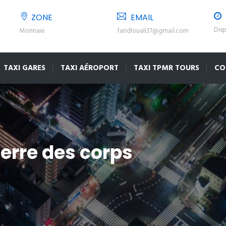
ZONE
EMAIL
Disp
Monnaie
faridlouali37@gmail.com
TAXI GARES
TAXI AÉROPORT
TAXI TPMR TOURS
CO
ierre des corps