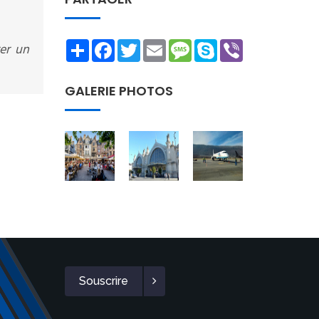
Share
Facebook
Twitter
Email
Message
Skype
Viber
rer un
GALERIE PHOTOS
Souscrire