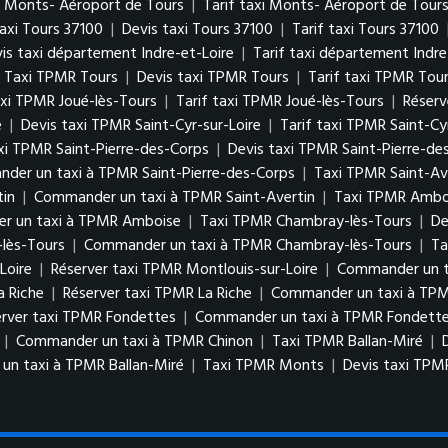
i Monts- Aéroport de Tours
|
Tarif taxi Monts- Aéroport de Tour
axi Tours 37100
|
Devis taxi Tours 37100
|
Tarif taxi Tours 37100
is taxi département Indre-et-Loire
|
Tarif taxi département Indre
Taxi TPMR Tours
|
Devis taxi TPMR Tours
|
Tarif taxi TPMR Tou
axi TPMR Joué-lès-Tours
|
Tarif taxi TPMR Joué-lès-Tours
|
Réserv
e
|
Devis taxi TPMR Saint-Cyr-sur-Loire
|
Tarif taxi TPMR Saint-Cy
xi TPMR Saint-Pierre-des-Corps
|
Devis taxi TPMR Saint-Pierre-de
der un taxi à TPMR Saint-Pierre-des-Corps
|
Taxi TPMR Saint-Av
tin
|
Commander un taxi à TPMR Saint-Avertin
|
Taxi TPMR Ambo
r un taxi à TPMR Amboise
|
Taxi TPMR Chambray-lès-Tours
|
De
lès-Tours
|
Commander un taxi à TPMR Chambray-lès-Tours
|
Ta
Loire
|
Réserver taxi TPMR Montlouis-sur-Loire
|
Commander un ta
a Riche
|
Réserver taxi TPMR La Riche
|
Commander un taxi à TPM
erver taxi TPMR Fondettes
|
Commander un taxi à TPMR Fondett
|
Commander un taxi à TPMR Chinon
|
Taxi TPMR Ballan-Miré
|
n taxi à TPMR Ballan-Miré
|
Taxi TPMR Monts
|
Devis taxi TP