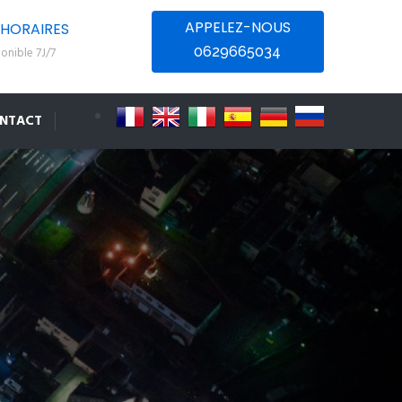
APPELEZ-NOUS
HORAIRES
0629665034
onible 7J/7
NTACT