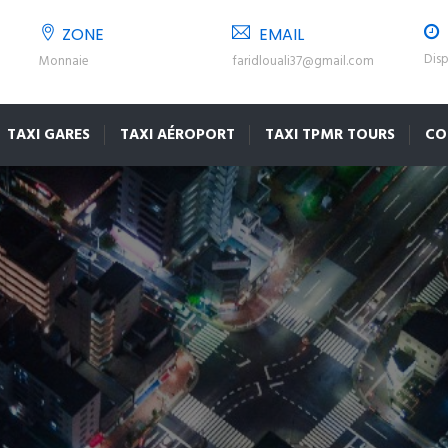
ZONE
EMAIL
Disp
Monnaie
faridlouali37@gmail.com
TAXI GARES
TAXI AÉROPORT
TAXI TPMR TOURS
CO