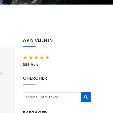
AVIS CLIENTS
★
★
★
★
★
389 Avis
e
CHERCHER
PARTAGER