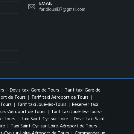
EMAIL
faridlouali37@gmail.com
rs
|
Devis taxi Gare de Tours
|
Tarif taxi Gare de
port de Tours
|
Tarif taxi Aéroport de Tours
|
-Tours
|
Tarif taxi Joué-lès-Tours
|
Réserver taxi
ours-Aéroport de Tours
|
Tarif taxi Joué-lès-Tours-
de Tours
|
Taxi Saint-Cyr-sur-Loire
|
Devis taxi Saint-
ire
|
Taxi Saint-Cyr-sur-Loire-Aéroport de Tours
|
nt-Cyr-sur-Loire-Aéroport de Tours
|
Commander un