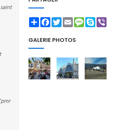
 saint
Share
Facebook
Twitter
Email
Message
Skype
Viber
GALERIE PHOTOS
t
 Tpmr