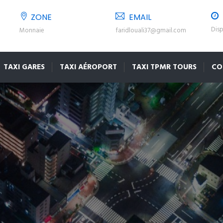
ZONE
EMAIL
Disp
Monnaie
faridlouali37@gmail.com
TAXI GARES
TAXI AÉROPORT
TAXI TPMR TOURS
CO