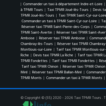
|
Commander un taxi à département Indre-et-Loire
|
à TPMR Tours
|
Taxi TPMR Joué-lès-Tours
|
Devis t
TPMR Joué-lès-Tours
|
Taxi TPMR Saint-Cyr-sur-Loir
Commander un taxi à TPMR Saint-Cyr-sur-Loire
|
Ta
Réserver taxi TPMR Saint-Pierre-des-Corps
|
Comman
TPMR Saint-Avertin
|
Réserver taxi TPMR Saint-Aver
Amboise
|
Réserver taxi TPMR Amboise
|
Commande
Chambray-lès-Tours
|
Réserver taxi TPMR Chambray-
Montlouis-sur-Loire
|
Tarif taxi TPMR Montlouis-sur-
Riche
|
Devis taxi TPMR La Riche
|
Tarif taxi TPMR L
TPMR Fondettes
|
Tarif taxi TPMR Fondettes
|
Rés
Tarif taxi TPMR Chinon
|
Réserver taxi TPMR Chinon
Miré
|
Réserver taxi TPMR Ballan-Miré
|
Commander u
TPMR Monts
|
Commander un taxi à TPMR Monts
|
© Copyright © (S5) 2020 - 2026 Taxi TPMR Tours . To