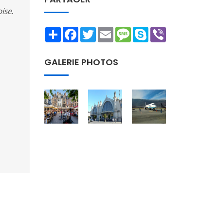
ise.
Share
Facebook
Twitter
Email
Message
Skype
Viber
GALERIE PHOTOS