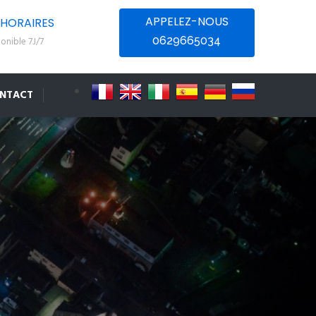
APPELEZ-NOUS
HORAIRES
0629665034
onible 7J/7
NTACT