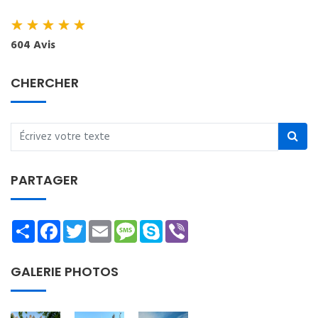
★
★
★
★
★
604 Avis
CHERCHER
PARTAGER
Share
Facebook
Twitter
Email
Message
Skype
Viber
GALERIE PHOTOS