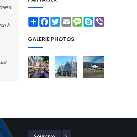
ement
Share
Facebook
Twitter
Email
Message
Skype
Viber
xi à
GALERIE PHOTOS
sur
Souscrire