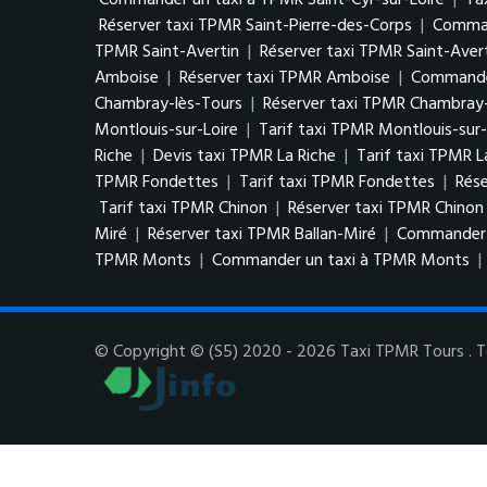
Commander un taxi à TPMR Saint-Cyr-sur-Loire
|
Ta
Réserver taxi TPMR Saint-Pierre-des-Corps
|
Comman
TPMR Saint-Avertin
|
Réserver taxi TPMR Saint-Aver
Amboise
|
Réserver taxi TPMR Amboise
|
Commande
Chambray-lès-Tours
|
Réserver taxi TPMR Chambray-
Montlouis-sur-Loire
|
Tarif taxi TPMR Montlouis-sur-
Riche
|
Devis taxi TPMR La Riche
|
Tarif taxi TPMR L
TPMR Fondettes
|
Tarif taxi TPMR Fondettes
|
Rés
Tarif taxi TPMR Chinon
|
Réserver taxi TPMR Chinon
Miré
|
Réserver taxi TPMR Ballan-Miré
|
Commander u
TPMR Monts
|
Commander un taxi à TPMR Monts
|
© Copyright © (S5) 2020 - 2026 Taxi TPMR Tours . To