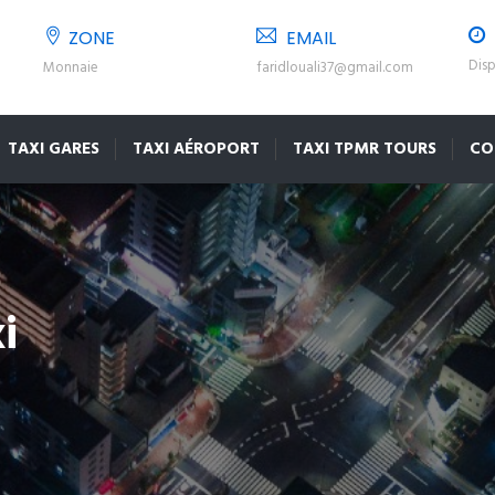
ZONE
EMAIL
Disp
Monnaie
faridlouali37@gmail.com
TAXI GARES
TAXI AÉROPORT
TAXI TPMR TOURS
CO
i