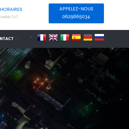
APPELEZ-NOUS
HORAIRES
0629665034
onible 7J/7
NTACT