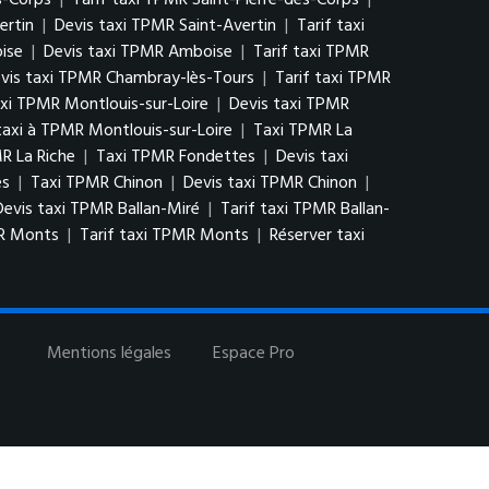
s-Corps
|
Tarif taxi TPMR Saint-Pierre-des-Corps
|
ertin
|
Devis taxi TPMR Saint-Avertin
|
Tarif taxi
ise
|
Devis taxi TPMR Amboise
|
Tarif taxi TPMR
vis taxi TPMR Chambray-lès-Tours
|
Tarif taxi TPMR
xi TPMR Montlouis-sur-Loire
|
Devis taxi TPMR
xi à TPMR Montlouis-sur-Loire
|
Taxi TPMR La
R La Riche
|
Taxi TPMR Fondettes
|
Devis taxi
es
|
Taxi TPMR Chinon
|
Devis taxi TPMR Chinon
|
Devis taxi TPMR Ballan-Miré
|
Tarif taxi TPMR Ballan-
MR Monts
|
Tarif taxi TPMR Monts
|
Réserver taxi
Mentions légales
Espace Pro