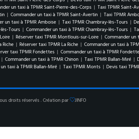
xi TPMR Saint-Pierre-des-Corps
|
Devis taxi TPMR Saint-Pierre-de
der un taxi à TPMR Saint-Pierre-des-Corps
|
Taxi TPMR Saint-Av
tin
|
Commander un taxi à TPMR Saint-Avertin
|
Taxi TPMR Ambo
r un taxi à TPMR Amboise
|
Taxi TPMR Chambray-lès-Tours
|
De
lès-Tours
|
Commander un taxi à TPMR Chambray-lès-Tours
|
Ta
Loire
|
Réserver taxi TPMR Montlouis-sur-Loire
|
Commander un ta
a Riche
|
Réserver taxi TPMR La Riche
|
Commander un taxi à TPM
erver taxi TPMR Fondettes
|
Commander un taxi à TPMR Fondett
|
Commander un taxi à TPMR Chinon
|
Taxi TPMR Ballan-Miré
|
n taxi à TPMR Ballan-Miré
|
Taxi TPMR Monts
|
Devis taxi TP
us droits réservés . Création par
JINFO