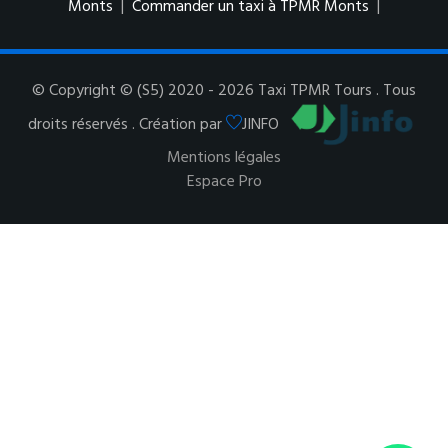
Monts
|
Commander un taxi à TPMR Monts
|
© Copyright © (S5) 2020 - 2026 Taxi TPMR Tours . Tous
droits réservés . Création par
JINFO
Mentions légales
Espace Pro